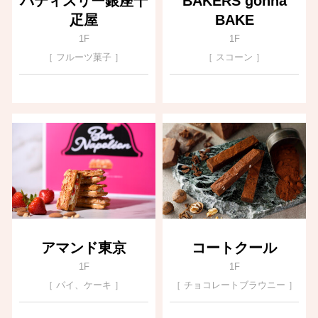
パティスリー銀座千
BAKERS gonna
疋屋
BAKE
1F
1F
［ フルーツ菓子 ］
［ スコーン ］
アマンド東京
コートクール
1F
1F
［ パイ、ケーキ ］
［ チョコレートブラウニー ］