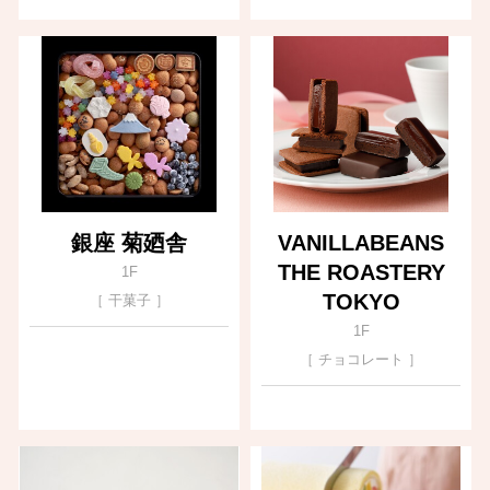
銀座 菊廼舎
VANILLABEANS
THE ROASTERY
1F
TOKYO
［ 干菓子 ］
1F
［ チョコレート ］