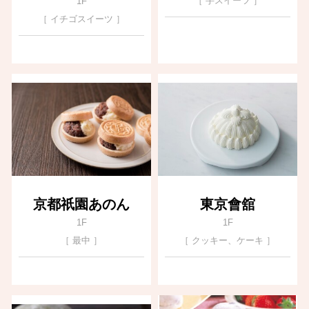
［ 芋スイーツ ］
1F
［ イチゴスイーツ ］
京都祇園あのん
東京會舘
1F
1F
［ 最中 ］
［ クッキー、ケーキ ］