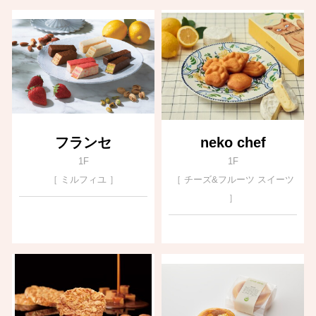
フランセ
neko chef
1F
1F
［ ミルフィユ ］
［ チーズ&フルーツ スイーツ
］