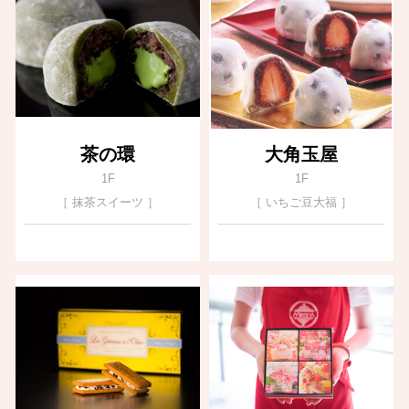
茶の環
大角玉屋
1F
1F
［ 抹茶スイーツ ］
［ いちご豆大福 ］