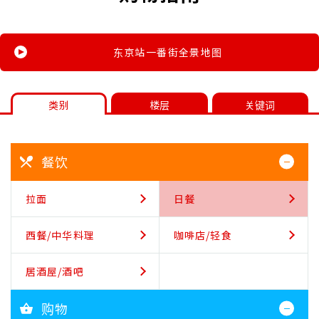
东京站一番街全景地图
类别
楼层
关键词
餐饮
拉面
日餐
西餐/中华料理
咖啡店/轻食
居酒屋/酒吧
购物