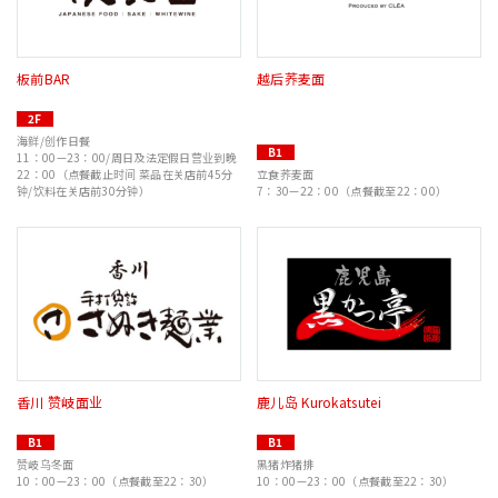
板前BAR
越后荞麦面
2F
海鲜/创作日餐
B1
11：00—23：00/周日及法定假日营业到晚
22：00（点餐截止时间 菜品在关店前45分
立食荞麦面
钟/饮料在关店前30分钟）
7：30—22：00（点餐截至22：00）
香川 赞岐面业
鹿儿岛 Kurokatsutei
B1
B1
赞岐乌冬面
黑猪炸猪排
10：00—23：00（点餐截至22：30）
10：00—23：00（点餐截至22：30）