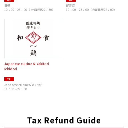
日餐
御好烧
10：00—23：00（点餐截至22：30）
10：00—23：00（点餐截至22：00）
Japanese cuisine & Yakitori
Ichidori
2F
Japanese cuisine & Yakitori
11：00—22：00
Tax Refund Guide