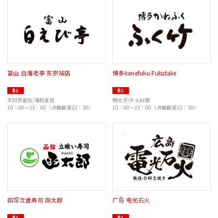
富山 白海老亭 东京站店
博多kanefuku Fukutake
B1
B1
天妇罗盖饭/海鲜盖饭
明太子/乡土料理
10：00—23：00（点餐截至22：30）
10：00—23：00（点餐截至22：30）
函馆立食寿司 函太郎
广岛 电光石火
B1
B1