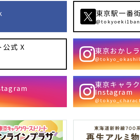
k
東京駅一番街公
@tokyoeki1ban
公式 X
東京おかしラン
@tokyo_okashi
東京キャラ
agram
Instagram
@tokyo_charac