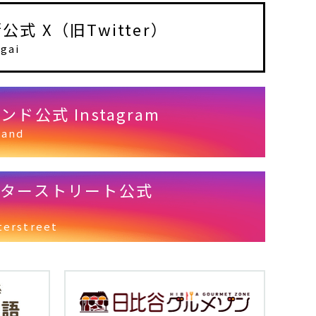
式 X（旧Twitter）
gai
ド公式 Instagram
land
クターストリート公式
terstreet