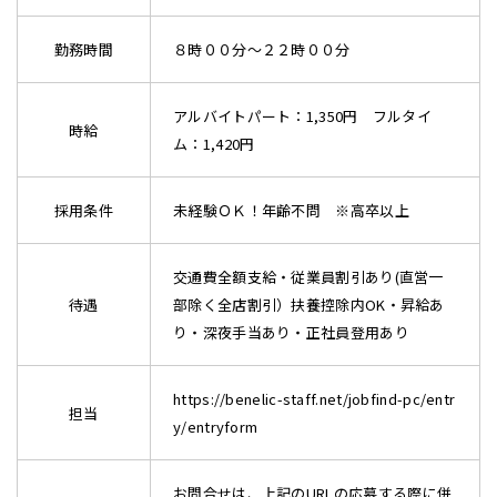
勤務時間
８時００分～２２時００分
アルバイトパート：1,350円 フルタイ
時給
ム：1,420円
採用条件
未経験ＯＫ！年齢不問 ※高卒以上
交通費全額支給・従業員割引あり(直営一
待遇
部除く全店割引）扶養控除内OK・昇給あ
り・深夜手当あり・正社員登用あり
https://benelic-staff.net/jobfind-pc/entr
担当
y/entryform
お問合せは、上記のURLの応募する際に併