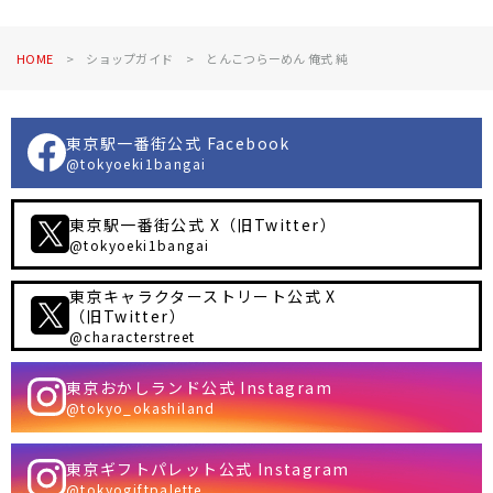
HOME
ショップガイド
とんこつらーめん 俺式 純
東京駅一番街公式 Facebook
@tokyoeki1bangai
東京駅一番街公式 X（旧Twitter）
@tokyoeki1bangai
東京キャラクターストリート公式 X
（旧Twitter）
@characterstreet
東京おかしランド公式 Instagram
@tokyo_okashiland
東京ギフトパレット公式 Instagram
@tokyogiftpalette