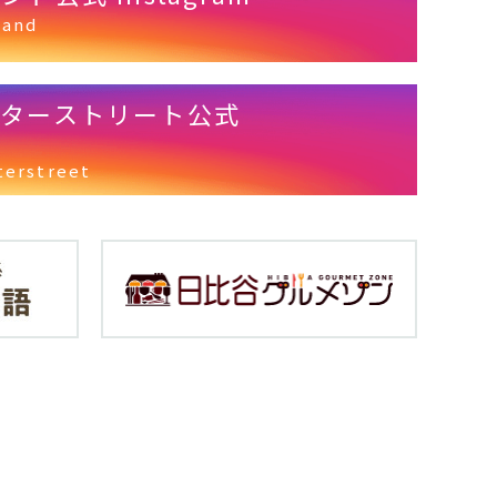
land
クターストリート公式
terstreet