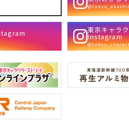
@tokyo_okashi
東京キャラ
agram
Instagram
@tokyo_charac