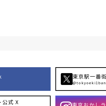
k
東京駅一番街公
@tokyoeki1ban
公式 X
東京おかしラン