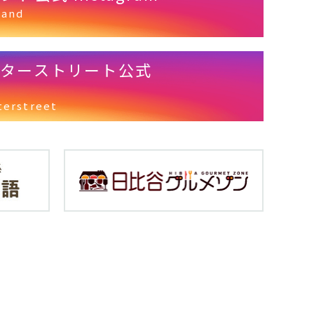
land
クターストリート公式
terstreet