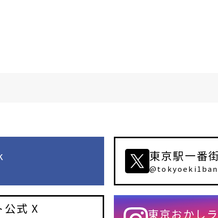
k
東京駅一番街公
@tokyoeki1ban
公式 X
東京おかしラン