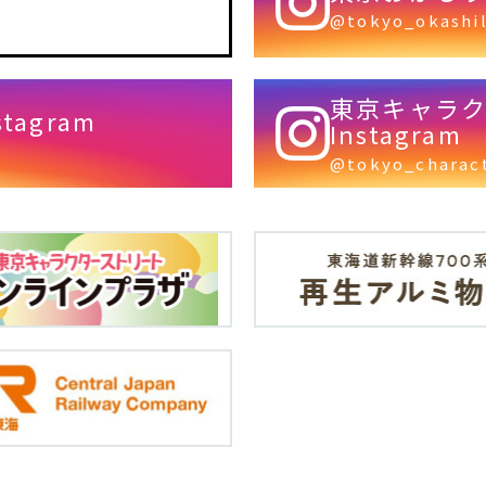
@tokyo_okashi
東京キャラ
agram
Instagram
@tokyo_charac