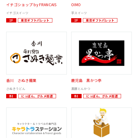
イチゴショップ by FRANCAIS
OIMO
イチゴスイーツ
芋スイーツ
1F
東京ギフトパレット
1F
東京ギフトパレット
香川 さぬき麺業
鹿児島 黒かつ亭
さぬきうどん
黒豚とんかつ
B1
にっぽん、グルメ街道
B1
にっぽん、グルメ街道