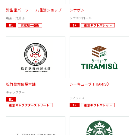
資生堂パーラー 八重洲ショップ
シナボン
喫茶・洋菓子
シナモンロール
B1
東京駅一番街
1F
東京ギフトパレット
松竹歌舞伎屋本舗
シーキューブ TIRAMISÙ
キャラクター
ティラミス
B1
東京キャラクターストリート
1F
東京ギフトパレット