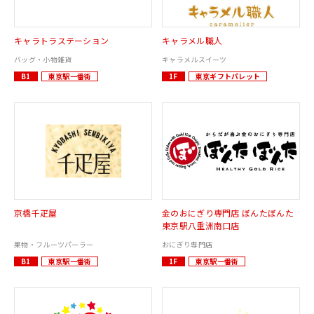
キャラトラステーション
キャラメル職人
バッグ・小物雑貨
キャラメルスイーツ
B1
東京駅一番街
1F
東京ギフトパレット
京橋千疋屋
金のおにぎり専門店 ぼんたぼんた
東京駅八重洲南口店
果物・フルーツパーラー
おにぎり専門店
B1
東京駅一番街
1F
東京駅一番街