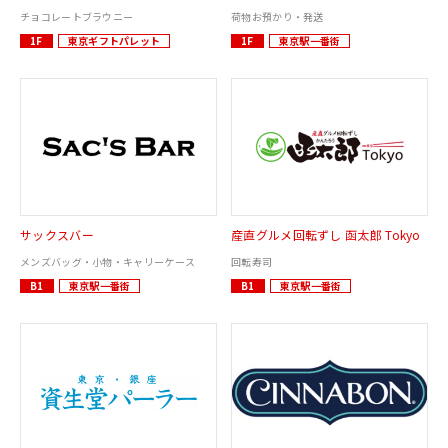
チョコレートブラウニー
荷物お預かり・発送
1F
東京ギフトパレット
1F
東京駅一番街
サックスバー
産直グルメ回転ずし 函太郎 Tokyo
メンズバッグ・小物・キャリーケース
回転寿司
B1
東京駅一番街
B1
東京駅一番街