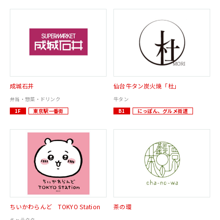
成城石井
仙台牛タン炭火焼「杜」
弁当・惣菜・ドリンク
牛タン
1F
東京駅一番街
B1
にっぽん、グルメ街道
ちいかわらんど TOKYO Station
茶の環
キャラクター